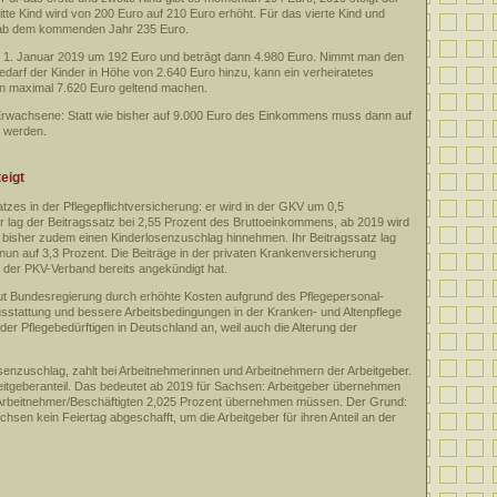
itte Kind wird von 200 Euro auf 210 Euro erhöht. Für das vierte Kind und
o, ab dem kommenden Jahr 235 Euro.
m 1. Januar 2019 um 192 Euro und beträgt dann 4.980 Euro. Nimmt man den
edarf der Kinder in Höhe von 2.640 Euro hinzu, kann ein verheiratetes
von maximal 7.620 Euro geltend machen.
 Erwachsene: Statt wie bisher auf 9.000 Euro des Einkommens muss dann auf
 werden.
eigt
atzes in der Pflegepflichtversicherung: er wird in der GKV um 0,5
lag der Beitragssatz bei 2,55 Prozent des Bruttoeinkommens, ab 2019 wird
e bisher zudem einen Kinderlosenzuschlag hinnehmen. Ihr Beitragssatz lag
nun auf 3,3 Prozent. Die Beiträge in der privaten Krankenversicherung
e der PKV-Verband bereits angekündigt hat.
ut Bundesregierung durch erhöhte Kosten aufgrund des Pflegepersonal-
stattung und bessere Arbeitsbedingungen in der Kranken- und Altenpflege
l der Pflegebedürftigen in Deutschland an, weil auch die Alterung der
osenzuschlag, zahlt bei Arbeitnehmerinnen und Arbeitnehmern der Arbeitgeber.
eitgeberanteil. Das bedeutet ab 2019 für Sachsen: Arbeitgeber übernehmen
Arbeitnehmer/Beschäftigten 2,025 Prozent übernehmen müssen. Der Grund:
sen kein Feiertag abgeschafft, um die Arbeitgeber für ihren Anteil an der