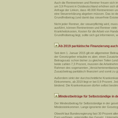
Auch die Rentnerinnen und Rentner freuen sich i
um 3,9 Prozent in Ostdeutschland erhöhen sich d
Anfrage der Linken, dass 48.000 Rentnerinnen un
eine Steuererklärung abgeben müssen. Das ist der
Grundfreibetrag (und damit das steuerfreie Exis
Nicht jeder Rentner, der steuerpflichtig wird, mu
ausführt, können Rentnerinnen und Rentner viele 
Krankheitskosten, Kosten für die Arbeit von Han
Grundfreibetrag liegt, sollte sich gut informieren,
Ab 2019 paritätische Finanzierung auch
Seit dem 1. Januar 2015 gilt ein allgemeiner Beitr
der Gesetzgeber erlaubte es aber, einen Zusatzb
Beitragssatz schon bisher zu gleichen Teilen (und
beide zahlen 7,3 Prozent, mussten die Arbeitnehm
Rahmen des sogenannten „Versichertenentlastun
Zusatzbeitrag paritätisch finanziert und somit zu 
Außerdem sinkt der durchschnittliche Krankenkas
Einkommens, ab 2019 liegt er bei 0,9 Prozent. Jed
bindend. Die Krankenkassen dürfen selbst bestimm
Mindestbeiträge für Selbstständige in 
Der Mindestbeitrag für Selbstständige in der geset
Mindesteinkommen. Lange ignorierte der Gesetzg
Obwohl laut Bundesregierung fast 30 Prozent alle
Euro verfügen, unterstellte das Gesetz, Unterneh