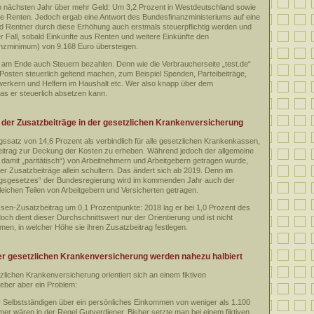
m nächsten Jahr über mehr Geld: Um 3,2 Prozent in Westdeutschland sowie
ie Renten. Jedoch ergab eine Antwort des Bundesfinanzministeriums auf eine
d Rentner durch diese Erhöhung auch erstmals steuerpflichtig werden und
 Fall, sobald Einkünfte aus Renten und weitere Einkünfte den
tenzminimum) von 9.168 Euro übersteigen.
ss am Ende auch Steuern bezahlen. Denn wie die Verbraucherseite „test.de“
Posten steuerlich geltend machen, zum Beispiel Spenden, Parteibeiträge,
dwerkern und Helfern im Haushalt etc. Wer also knapp über dem
 was er steuerlich absetzen kann.
 der Zusatzbeiträge in der gesetzlichen Krankenversicherung
agssatz von 14,6 Prozent als verbindlich für alle gesetzlichen Krankenkassen,
eitrag zur Deckung der Kosten zu erheben. Während jedoch der allgemeine
 damit „paritätisch“) von Arbeitnehmern und Arbeitgebern getragen wurde,
er Zusatzbeiträge allein schultern. Das ändert sich ab 2019. Denn im
gsgesetzes“ der Bundesregierung wird im kommenden Jahr auch der
gleichen Teilen von Arbeitgebern und Versicherten getragen.
sen-Zusatzbeitrag um 0,1 Prozentpunkte: 2018 lag er bei 1,0 Prozent des
och dient dieser Durchschnittswert nur der Orientierung und ist nicht
en, in welcher Höhe sie ihren Zusatzbeitrag festlegen.
der gesetzlichen Krankenversicherung werden nahezu halbiert
zlichen Krankenversicherung orientiert sich an einem fiktiven
eber aber ein Problem:
r Selbstständigen über ein persönliches Einkommen von weniger als 1.100
mer wären in der Regel Gutverdiener. Bisher setzte man bei einem fiktiven