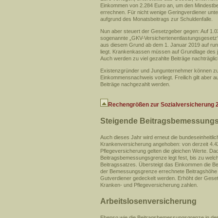
Einkommen von 2.284 Euro an, um den Mindestbeit
errechnen. Für nicht wenige Geringverdiener unt
aufgrund des Monatsbeitrags zur Schuldenfalle.
Nun aber steuert der Gesetzgeber gegen: Auf 1.
sogenannte „GKV-Versichertenentlastungsgesetz“.
aus diesem Grund ab dem 1. Januar 2019 auf ru
liegt. Krankenkassen müssen auf Grundlage des
Auch werden zu viel gezahlte Beiträge nachträgli
Existenzgründer und Jungunternehmer können zud
Einkommensnachweis vorliegt. Freilich gilt aber 
Beiträge nachgezahlt werden.
Rechengrößen zur Sozialversicherung 
Steigende Beitragsbemessungsg
Auch dieses Jahr wird erneut die bundeseinheitl
Krankenversicherung angehoben: von derzeit 4.425
Pflegeversicherung gelten die gleichen Werte. Dad
Beitragsbemessungsgrenze legt fest, bis zu wel
Beitragssatzes. Übersteigt das Einkommen die Be
der Bemessungsgrenze errechnete Beitragshöhe gib
Gutverdiener gedeckelt werden. Erhöht der Gese
Kranken- und Pflegeversicherung zahlen.
Arbeitslosenversicherung
Ebenso wie die Beitragsbemessungsgrenze in der