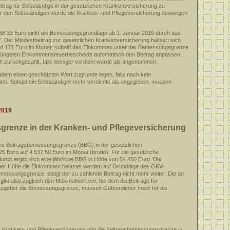
rag für Selbständige in der gesetzlichen Krankenversicherung zu
er den Selbständigen wurde die Kranken- und Pflegeversicherung deswegen
038,33 Euro sinkt die Bemessungsgrundlage ab 1. Januar 2019 durch das
 Der Mindestbeitrag zur gesetzlichen Krankenversicherung halbiert sich
nd 171 Euro im Monat, sobald das Einkommen unter der Bemessungsgrenze
 jüngsten Einkommensteuerbescheids automatisch den Beitrag anpassen.
ch zurückgezahlt, falls weniger verdient wurde als angenommen.
em einen geschätzten Wert zugrunde legen, falls noch kein
auch: Sobald ein Selbständiger mehr verdiente als angegeben, müssen
2019
renze in der Kranken- und Pflegeversicherung
iche Beitragsbemessungsgrenze (BBG) in der gesetzlichen
 Euro auf 4.537,50 Euro im Monat (brutto). Für die gesetzliche
urch ergibt sich eine jährliche BBG in Höhe von 54.450 Euro. Die
cher Höhe die Einkommen belastet werden auf Grundlage des GKV-
messungsgrenze, steigt der zu zahlende Beitrag nicht mehr weiter. Die an
t also zugleich den Maximalwert vor, bei dem die Beiträge für
tzgeber die Bemessungsgrenze, müssen Gutverdiener mehr für die
 Kranken- und Pflegeversicherung gibt die Beitragsbemessungsgrenze in