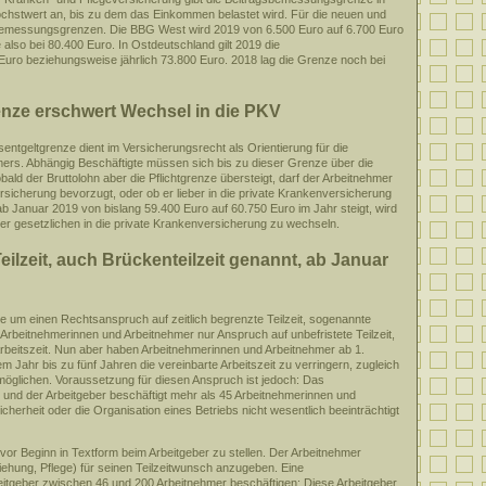
chstwert an, bis zu dem das Einkommen belastet wird. Für die neuen und
 Bemessungsgrenzen. Die BBG West wird 2019 von 6.500 Euro auf 6.700 Euro
also bei 80.400 Euro. In Ostdeutschland gilt 2019 die
ro beziehungsweise jährlich 73.800 Euro. 2018 lag die Grenze noch bei
enze erschwert Wechsel in die PKV
entgeltgrenze dient im Versicherungsrecht als Orientierung für die
hmers. Abhängig Beschäftigte müssen sich bis zu dieser Grenze über die
ld der Bruttolohn aber die Pflichtgrenze übersteigt, darf der Arbeitnehmer
rsicherung bevorzugt, oder ob er lieber in die private Krankenversicherung
ab Januar 2019 von bislang 59.400 Euro auf 60.750 Euro im Jahr steigt, wird
der gesetzlichen in die private Krankenversicherung zu wechseln.
eilzeit, auch Brückenteilzeit genannt, ab Januar
e um einen Rechtsanspruch auf zeitlich begrenzte Teilzeit, sogenannte
r Arbeitnehmerinnen und Arbeitnehmer nur Anspruch auf unbefristete Teilzeit,
Arbeitszeit. Nun aber haben Arbeitnehmerinnen und Arbeitnehmer ab 1.
 Jahr bis zu fünf Jahren die vereinbarte Arbeitszeit zu verringern, zugleich
rmöglichen. Voraussetzung für diesen Anspruch ist jedoch: Das
e und der Arbeitgeber beschäftigt mehr als 45 Arbeitnehmerinnen und
icherheit oder die Organisation eines Betriebs nicht wesentlich beeinträchtigt
 vor Beginn in Textform beim Arbeitgeber zu stellen. Der Arbeitnehmer
ehung, Pflege) für seinen Teilzeitwunsch anzugeben. Eine
eitgeber zwischen 46 und 200 Arbeitnehmer beschäftigen: Diese Arbeitgeber