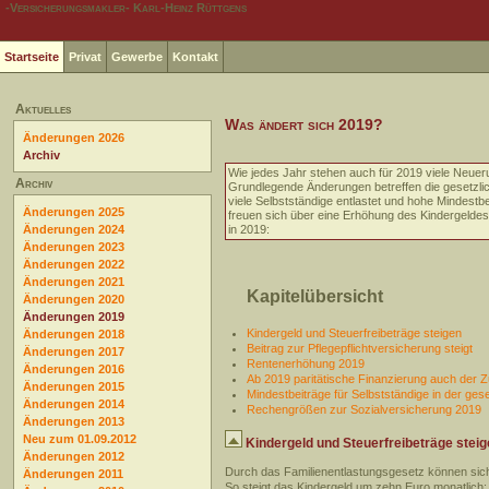
-Versicherungsmakler- Karl-Heinz Rüttgens
Startseite
Privat
Gewerbe
Kontakt
Aktuelles
Was ändert sich 2019?
Änderungen 2026
Archiv
Wie jedes Jahr stehen auch für 2019 viele Neueru
Archiv
Grundlegende Änderungen betreffen die gesetzl
viele Selbstständige entlastet und hohe Mindestbe
Änderungen 2025
freuen sich über eine Erhöhung des Kindergeldes 
Änderungen 2024
in 2019:
Änderungen 2023
Änderungen 2022
Änderungen 2021
Kapitelübersicht
Änderungen 2020
Änderungen 2019
Kindergeld und Steuerfreibeträge steigen
Änderungen 2018
Beitrag zur Pflegepflichtversicherung steigt
Änderungen 2017
Rentenerhöhung 2019
Änderungen 2016
Ab 2019 paritätische Finanzierung auch der Z
Änderungen 2015
Mindestbeiträge für Selbstständige in der ge
Änderungen 2014
Rechengrößen zur Sozialversicherung 2019
Änderungen 2013
Neu zum 01.09.2012
Kindergeld und Steuerfreibeträge stei
Änderungen 2012
Durch das Familienentlastungsgesetz können sich
Änderungen 2011
So steigt das Kindergeld um zehn Euro monatlich: