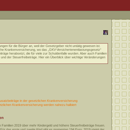
ngen für die Bürger an, weil der Gesetzgeber nicht untätig gewesen ist.
iche Krankenversicherung, wo das „GKV-Versichertenentlastungsgesetz“
iträge herabsetzt, die für viele zur Schuldenfalle wurden. Aber auch Familien
und der Steuerfreibeträge. Hier ein Überblick über wichtige Veränderungen
usatzbeiträge in der gesetzlichen Krankenversicherung
setzlichen Krankenversicherung werden nahezu halbiert
gen
 Familien 2019 über mehr Kindergeld und höhere Steuerfreibeträge freuen.
 Für das erste und zweite Kind gibt es momentan 194 Euro, 2019 steigt der