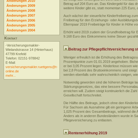
Änderungen 2010
Betrag auf 204 Euro an. Das Kindergeld für das dr
Änderungen 2009
weitere Kinder gibt es, statt momentan 225 Eur
Änderungen 2008
Änderungen 2007
Auch wächst der steuerliche Kinderfreibetrag zu
Freibetrag für den Erziehungs- oder Ausbildungsb
Änderungen 2006
Elternpaar 2019 Freibeträge für Kinder in Höhe 
Änderungen 2005
Änderungen 2004
Erhöht wird 2019 zudem der Grundfreibetrag für
9.168 Euro des Einkommens keine Steuer gezahlt
Kontakt
-Versicherungsmakler-
Beitrag zur Pflegepflichtversicherung st
Wielandstrasse 14 (Hinterhaus)
47799 Krefeld
Weniger erfreulich ist die Erhöhung des Beitragss
Telefon: 02151-978842
Prozentpunkte zum 01.01.2019 angehoben. Bisher 
E-Mail:
er bei 3,05 Prozent liegen. Kinderlose müssen wi
versicherungsmakler.ruettgens@t-
bei 2,8 Prozent des Bruttoeinkommens und steigt 
online.de
werden ebenfalls sehr wahrscheinlich steigen, wi
mehr...
Notwendig geworden sind die höheren Beiträge la
Stärkungsgesetzes, das eine bessere Personalaus
erreichen will. Zudem steigt kontinuierlich die Zah
Gesellschaft fortschreitet.
Die Hälfte des Beitrags, jedoch ohne den Kinderl
Für Sachsen als Ausnahme gilt ein geringerer Arb
1,025 Prozent des Gesamtbeitrags, während die 
Anders als in anderen Bundesländern wurde in Sach
Pflegeversicherung zu entlasten.
Rentenerhöhung 2019