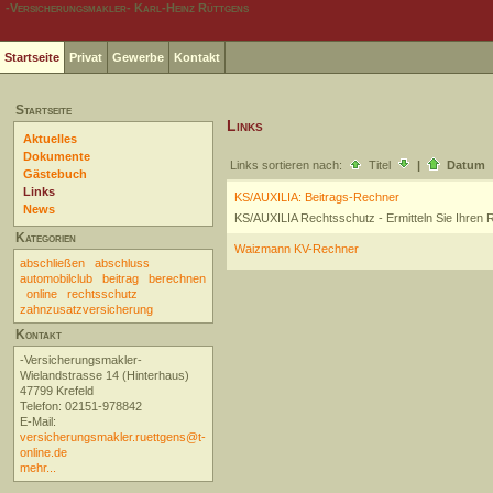
-Versicherungsmakler- Karl-Heinz Rüttgens
Startseite
Privat
Gewerbe
Kontakt
Startseite
Links
Aktuelles
Dokumente
Links sortieren nach:
Titel
|
Datum
Gästebuch
Links
KS/AUXILIA: Beitrags-Rechner
News
KS/AUXILIA Rechtsschutz - Ermitteln Sie Ihren R
Kategorien
Waizmann KV-Rechner
abschließen
abschluss
automobilclub
beitrag
berechnen
online
rechtsschutz
zahnzusatzversicherung
Kontakt
-Versicherungsmakler-
Wielandstrasse 14 (Hinterhaus)
47799 Krefeld
Telefon: 02151-978842
E-Mail:
versicherungsmakler.ruettgens@t-
online.de
mehr...