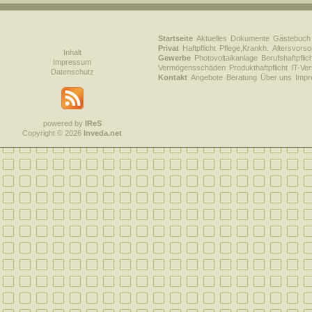
Startseite
Aktuelles
Dokumente
Gästebuch
Privat
Haftpflicht
Pflege,Krankh.
Altersvorso
Inhalt
Gewerbe
Photovoltaikanlage
Berufshaftpflic
Impressum
Vermögensschäden
Produkthaftpflicht
IT-Ve
Datenschutz
Kontakt
Angebote
Beratung
Über uns
Imp
powered by
IReS
Copyright © 2026
Inveda.net