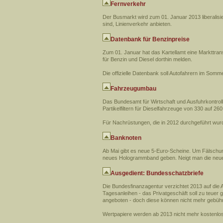
Fernverkehr
Der Busmarkt wird zum 01. Januar 2013 liberalisier
sind, Linienverkehr anbieten.
Datenbank für Benzinpreise
Zum 01. Januar hat das Kartellamt eine Markttrans
für Benzin und Diesel dorthin melden.
Die offizielle Datenbank soll Autofahrern im Som
Fahrzeugumbau
Das Bundesamt für Wirtschaft und Ausfuhrkontrol
Partikelfiltern für Dieselfahrzeuge von 330 auf 26
Für Nachrüstungen, die in 2012 durchgeführt wur
Banknoten
Ab Mai gibt es neue 5-Euro-Scheine. Um Fälschu
neues Hologrammband geben. Neigt man die neuen
Ausgedient: Bundesschatzbriefe
Die Bundesfinanzagentur verzichtet 2013 auf di
Tagesanleihen - das Privatgeschäft soll zu teuer
angeboten - doch diese können nicht mehr gebüh
Wertpapiere werden ab 2013 nicht mehr kostenlos