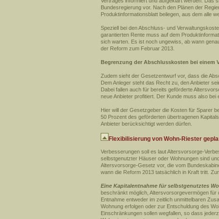
Vertrages informiert und aufgeklärt werden. Das 
Bundesregierung vor. Nach den Plänen der Regier
Produktinformationsblatt beilegen, aus dem alle 
Speziell bei den Abschluss- und Verwaltungskost
garantierten Rente muss auf dem Produktinformat
sich warten. Es ist noch ungewiss, ab wann genau 
der Reform zum Februar 2013.
Begrenzung der Abschlusskosten bei einem 
Zudem sieht der Gesetzentwurf vor, dass die Abs
Dem Anleger steht das Recht zu, den Anbieter sei
Dabei fallen auch für bereits geförderte Altersv
neue Anbieter profitiert. Der Kunde muss also be
Hier will der Gesetzgeber die Kosten für Sparer 
50 Prozent des geförderten übertragenen Kapital
Anbieter berücksichtigt werden dürfen.
Flexibilisierung von Wohn-Riester gepla
Verbesserungen soll es laut Altersvorsorge-Verbe
selbstgenutzter Häuser oder Wohnungen sind und d
Altersvorsorge-Gesetz vor, die vom Bundeskabinet
wann die Reform 2013 tatsächlich in Kraft tritt. 
Eine Kapitalentnahme für selbstgenutztes W
beschränkt möglich, Altersvorsorgevermögen für
Entnahme entweder im zeitlich unmittelbaren Zus
Wohnung erfolgen oder zur Entschuldung des Woh
Einschränkungen sollen wegfallen, so dass jederz