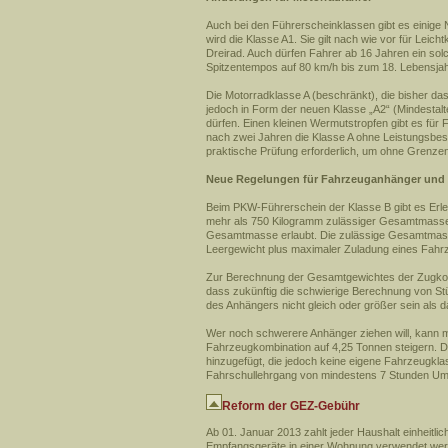
Auch bei den Führerscheinklassen gibt es einige Ne
wird die Klasse A1. Sie gilt nach wie vor für Lei
Dreirad. Auch dürfen Fahrer ab 16 Jahren ein so
Spitzentempos auf 80 km/h bis zum 18. Lebensjahr 
Die Motorradklasse A (beschränkt), die bisher das
jedoch in Form der neuen Klasse „A2“ (Mindestalt
dürfen. Einen kleinen Wermutstropfen gibt es für
nach zwei Jahren die Klasse A ohne Leistungsbes
praktische Prüfung erforderlich, um ohne Grenze
Neue Regelungen für Fahrzeuganhänger und
Beim PKW-Führerschein der Klasse B gibt es Erle
mehr als 750 Kilogramm zulässiger Gesamtmasse
Gesamtmasse erlaubt. Die zulässige Gesamtmas
Leergewicht plus maximaler Zuladung eines Fahr
Zur Berechnung der Gesamtgewichtes der Zugkomb
dass zukünftig die schwierige Berechnung von Stüt
des Anhängers nicht gleich oder größer sein als
Wer noch schwerere Anhänger ziehen will, kann m
Fahrzeugkombination auf 4,25 Tonnen steigern. 
hinzugefügt, die jedoch keine eigene Fahrzeugklass
Fahrschullehrgang von mindestens 7 Stunden Umfa
Reform der GEZ-Gebühr
Ab 01. Januar 2013 zahlt jeder Haushalt einheitli
Empfangsgeräte in einer Wohnung verwendet werd