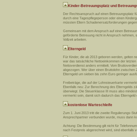
Kinder-Betreuungsplatz und Betreuung
Der Rechtsanspruch auf einen Betreuungsplatz für
durch eine Tagespflegeperson oder einen Kinderga
müssten Eltern Schadenersatzforderungen gegen
Gemeinsam mit dem Anspruch auf einen Betreuungsp
geförderte Betreuung nicht in Anspruch nehmen, s
Vollzeit arbeiten.
Elterngeld
Für Kinder, die ab 2013 geboren werden, gelten 
war das tatsächliche Nettoeinkommen der letzten
Nettoverdienst anders ermittelt. Vom Bruttoverdie
abgezogen. Wer über einen Bruttolohn zwischen 2.
Elterngeld um sieben bis zehn Euro geringer ausfäl
Freibeträge, die auf der Lohnsteuerkarte vermerkt
Ebenfalls neu: Zur Berechnung des Elterngelds z
überwiegt. Die Steuerklasse III muss also minde
vermerkt sein, damit sich dadurch das Elterngeld 
kostenlose Warteschleife
Zum 1. Juni 2013 tritt die zweite Regulierungs-Stuf
Ansprechpartner verbunden wurde, muss dann kom
Achtung: Die Bestimmung gilt nicht für Telefon
nach Festpreis abgerechnet wird, sind ebenfall