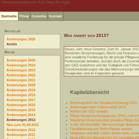
-Versicherungsmakler- Karl-Heinz Rüttgens
Startseite
Privat
Gewerbe
Kontakt
Aktuelles
Was ändert sich 2013?
Änderungen 2026
Archiv
Neues Jahr, neue Gesetze: Zum 01. Januar 2013
Archiv
Bereichen Versicherungen, Recht und Finanzen e
eine staatliche Förderung für die private Pflege
Änderungen 2025
Portemonnaie behalten, wurden doch die Zuverdi
Änderungen 2024
den GEZ-Gebühren und der Gültigkeit von Führer
Gesetzesänderungen wie das Altersvorsorge-Ver
Änderungen 2023
Neuigkeiten sind im Folgenden genannt.
Änderungen 2022
Änderungen 2021
Änderungen 2020
Änderungen 2019
Kapitelübersicht
Änderungen 2018
Änderungen 2017
Rechengrößen der Sozialversicherung 2013
Änderungen 2016
Änderungen beim Führerschein 2013
Änderungen 2015
Reform der GEZ-Gebühr
Änderungen 2014
Pflege-Neuausrichtungsgesetz (PNG) tritt in K
Änderungen 2013
Staatliche Förderung einer privaten Pflege-Z
In der Warteschleife: Altersvorsorge-Verbes
Neu zum 01.09.2012
Flexibilisierung von Wohn-Riester geplant
Änderungen 2012
Minijobber und Midi-Jobber dürfen mehr verd
Änderungen 2011
Neue Hinzuverdienstgrenze bei vorzeitiger A