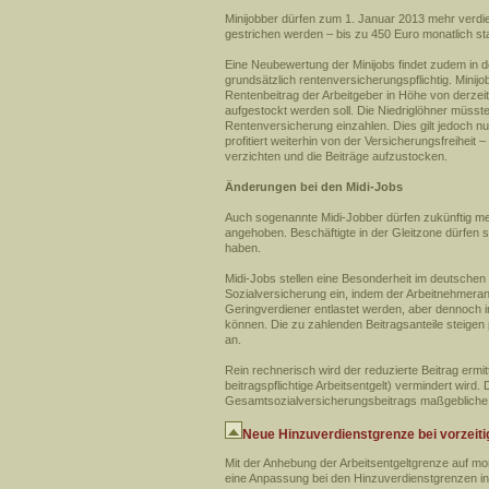
Minijobber dürfen zum 1. Januar 2013 mehr verdi
gestrichen werden – bis zu 450 Euro monatlich sta
Eine Neubewertung der Minijobs findet zudem in d
grundsätzlich rentenversicherungspflichtig. Mini
Rentenbeitrag der Arbeitgeber in Höhe von derzeit
aufgestockt werden soll. Die Niedriglöhner müsst
Rentenversicherung einzahlen. Dies gilt jedoch nu
profitiert weiterhin von der Versicherungsfreiheit –
verzichten und die Beiträge aufzustocken.
Änderungen bei den Midi-Jobs
Auch sogenannte Midi-Jobber dürfen zukünftig meh
angehoben. Beschäftigte in der Gleitzone dürfen
haben.
Midi-Jobs stellen eine Besonderheit im deutschen 
Sozialversicherung ein, indem der Arbeitnehmeran
Geringverdiener entlastet werden, aber dennoch i
können. Die zu zahlenden Beitragsanteile steige
an.
Rein rechnerisch wird der reduzierte Beitrag erm
beitragspflichtige Arbeitsentgelt) vermindert wird
Gesamtsozialversicherungsbeitrags maßgebliche F
Neue Hinzuverdienstgrenze bei vorzeit
Mit der Anhebung der Arbeitsentgeltgrenze auf mon
eine Anpassung bei den Hinzuverdienstgrenzen in 