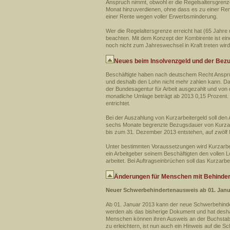
Anspruch nimmt, obwohl er die Regelsaltersgrenze
Monat hinzuverdienen, ohne dass es zu einer Ren
einer Rente wegen voller Erwerbsminderung.
Wer die Regelaltersgrenze erreicht hat (65 Jahre
beachten. Mit dem Konzept der Kombirente ist eine 
noch nicht zum Jahreswechsel in Kraft treten wird
Neues beim Insolvenzgeld und der Bezu
Beschäftigte haben nach deutschem Recht Anspru
und deshalb den Lohn nicht mehr zahlen kann. Da
der Bundesagentur für Arbeit ausgezahlt und von d
monatliche Umlage beträgt ab 2013 0,15 Prozent.
entrichtet.
Bei der Auszahlung von Kurzarbeitergeld soll den
sechs Monate begrenzte Bezugsdauer von Kurzarb
bis zum 31. Dezember 2013 entstehen, auf zwölf 
Unter bestimmten Voraussetzungen wird Kurzarbei
ein Arbeitgeber seinem Beschäftigten den vollen 
arbeitet. Bei Auftragseinbrüchen soll das Kurzarb
Änderungen für Menschen mit Behinde
Neuer Schwerbehindertenausweis ab 01. Janua
Ab 01. Januar 2013 kann der neue Schwerbehindert
werden als das bisherige Dokument und hat desha
Menschen können ihren Ausweis an der Buchstaben
zu erleichtern, ist nun auch ein Hinweis auf die 