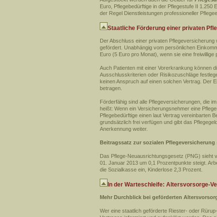
Euro, Pflegebedürftige in der Pflegestufe II 1.25
der Regel Dienstleistungen professioneller Pflegeei
Staatliche Förderung einer privaten Pf
Der Abschluss einer privaten Pflegeversicherung 
gefördert. Unabhängig vom persönlichen Einkomme
Euro (5 Euro pro Monat), wenn sie eine freiwillig
Auch Patienten mit einer Vorerkrankung können d
Ausschlusskriterien oder Risikozuschläge festlege
keinen Anspruch auf einen solchen Vertrag. Der 
betragen.
Förderfähig sind alle Pflegeversicherungen, die i
heißt: Wenn ein Versicherungsnehmer eine Pflege
Pflegebedürftige einen laut Vertrag vereinbarten
grundsätzlich frei verfügen und gibt das Pflegeg
Anerkennung weiter.
Beitragssatz zur sozialen Pflegeversicherung 
Das Pflege-Neuausrichtungsgesetz (PNG) sieht vo
01. Januar 2013 um 0,1 Prozentpunkte steigt. Arbe
die Sozialkasse ein, Kinderlose 2,3 Prozent.
In der Warteschleife: Altersvorsorge-
Mehr Durchblick bei geförderten Altersvorso
Wer eine staatlich geförderte Riester- oder Rüru