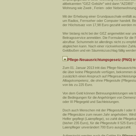
altbekannten "GEZ-Gebühr" wird dann "AZDBS" - 
Wohnung wie Zweit-, Ferien- oder Nebenwohnungen
Mit der Erhebung einer Grundpauschale entfällt 
um Radios, Fernseher oder Computer handelt. Bi
der Höchstsatz von 17,98 Euro gezahlt werden m
Wer bislang nicht bei der GEZ angemeldet war u
Beitragsservice anmelden. Die Formulare für die 
abrufbar. Schummeln ist allerdings nicht zu empf
abgleichen kann. Nach einer rückwirkenden Zahl
Geldbußen und ein Säumniszuschlag fällig werden
Pflege-Neuausrichtungsgesetz (PNG) trit
Zum 01. Januar 2013 tritt das Pflege-Neuausricht
die über keine Pflegestufe verfügen, bekommen d
zusätzlich einen Anspruch auf Pflegesachleistun
Alltagskompetenz, die ohne Pflegestufe (Pflegestu
von bis zu 225 Euro.
Von dem Geld können Betreuungsleistungen wie b
die Bedingungen für die Angehörigen von Demenzkra
oder III Pflegegeld und Sachleistungen.
Doch auch Menschen mit der Pflegestufe I oder I
die Pflegesätze zum neuen Jahr angehoben. Wird
Helfer gepflegt (Laienpflege), so zahlt die Pflegeka
(bisher 235 Euro), für die Pflegestufe II 525 Euro 
Laienpfleger unverändert 700 Euro ausgezahlt.
Aufgestockt werden auch die Gelder für
Pflegesa