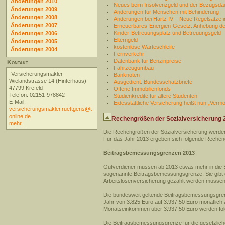
Änderungen 2010
Neues beim Insolvenzgeld und der Bezugsdau
Änderungen 2009
Änderungen für Menschen mit Behinderung
Änderungen 2008
Änderungen bei Hartz IV – Neue Regelsätze i
Änderungen 2007
Erneuerbares-Energien-Gesetz: Anhebung d
Kinder-Betreuungsplatz und Betreuungsgeld
Änderungen 2006
Elterngeld
Änderungen 2005
kostenlose Warteschleife
Änderungen 2004
Fernverkehr
Datenbank für Benzinpreise
Kontakt
Fahrzeugumbau
-Versicherungsmakler-
Banknoten
Wielandstrasse 14 (Hinterhaus)
Ausgedient: Bundesschatzbriefe
47799 Krefeld
Offene Immobilienfonds
Telefon: 02151-978842
Studienkredite für ältere Studenten
E-Mail:
Eidesstattliche Versicherung heißt nun „Ver
versicherungsmakler.ruettgens@t-
online.de
Rechengrößen der Sozialversicherung 
mehr...
Die Rechengrößen der Sozialversicherung werden
Für das Jahr 2013 ergeben sich folgende Reche
Beitragsbemessungsgrenzen 2013
Gutverdiener müssen ab 2013 etwas mehr in die S
sogenannte Beitragsbemessungsgrenze. Sie gibt 
Arbeitslosenversicherung gezahlt werden müssen.
Die bundesweit geltende Beitragsbemessungsgrenz
Jahr von 3.825 Euro auf 3.937,50 Euro monatlich
Monatseinkommen über 3.937,50 Euro werden folgl
Die Beitragsbemessungsgrenze für die gesetzlich