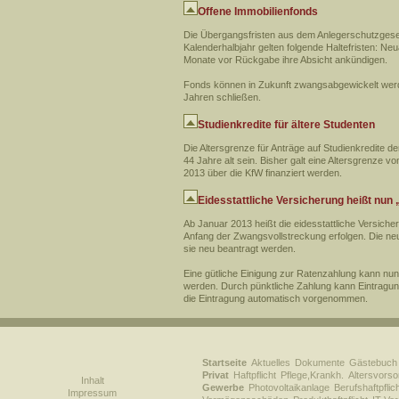
Offene Immobilienfonds
Die Übergangsfristen aus dem Anlegerschutzgeset
Kalenderhalbjahr gelten folgende Haltefristen: N
Monate vor Rückgabe ihre Absicht ankündigen.
Fonds können in Zukunft zwangsabgewickelt werden
Jahren schließen.
Studienkredite für ältere Studenten
Die Altersgrenze für Anträge auf Studienkredite 
44 Jahre alt sein. Bisher galt eine Altersgrenze 
2013 über die KfW finanziert werden.
Eidesstattliche Versicherung heißt nu
Ab Januar 2013 heißt die eidesstattliche Versic
Anfang der Zwangsvollstreckung erfolgen. Die ne
sie neu beantragt werden.
Eine gütliche Einigung zur Ratenzahlung kann nun
werden. Durch pünktliche Zahlung kann Eintragung
die Eintragung automatisch vorgenommen.
Startseite
Aktuelles
Dokumente
Gästebuch
Privat
Haftpflicht
Pflege,Krankh.
Altersvorso
Inhalt
Gewerbe
Photovoltaikanlage
Berufshaftpflic
Impressum