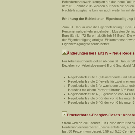
Behindertenausweis komplett auf das neue Dokumen
dem 01. Januar 2015 werden nur noch die neuen Au
Nachteilsausgleiche können auch weiterhin mit 
Erhöhung der Behinderten-Eigenbeteiligung i
Zum 01. Januar wird die Eigenbeteiligung für die
Personennahverkehr angehoben. Mussten Behindert
Euro (jährlich 72 Euro, halbjährlich 36 Euro). Die
der Eigenbeteiligung erfolgte. Einkommensschwac
Eigenbeteiligung weiterhin befreit.
Änderungen bei Hartz IV – Neue Regels
Für Arbeitssuchende gelten ab dem 01. Januar 20
Bezieher von Arbeitslosengeld II und Sozialgeld („
Regelbedarfsstufe 1 (alleinstehende und allei
Regelbedarfsstufe 2 (jeweils für zwei in ei
Regelbedarfsstufe 3 (erwachsene Leistungsb
Haushalt mit einem Partner führen): 306 Euro
Regelbedarfsstufe 4 (Jugendliche von 14 bis 
Regelbedarfsstufe 5 (Kinder von 6 bis unter 
Regelbedarfsstufe 6 (Kinder von 0 bis unter 6
Erneuerbares-Energien-Gesetz: Anheb
Strom wird ab 2013 teurer. Ein Grund hierfür ist
Förderung erneuerbarer Energie entstehen, auf di
fast 50 Prozent von derzeit 3,59 auf 5,28 Cent je 