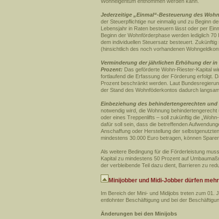
Wohneigentum entnommen werden kann.
Jederzeitige „Einmal“-Besteuerung des Woh
der Steuerpflichtige nur einmalig und zu Beginn 
Lebensjahr in Raten besteuern lässt oder per Ei
Beginn der Wohnförderphase werden lediglich 70 
dem individuellen Steuersatz besteuert. Zukünftig 
(hinsichtlich des noch vorhandenen Wohngeldko
Verminderung der jährlichen Erhöhung der in
Prozent:
Das geförderte Wohn-Riester-Kapital wi
fortlaufend die Erfassung der Förderung erfolgt. 
Prozent beschränkt werden. Laut Bundesregierung 
der Stand des Wohnföderkontos dadurch langsamer
Einbeziehung des behindertengerechten und b
notwendig wird, die Wohnung behindertengerecht 
oder eines Treppenlifts – soll zukünftig die „W
dafür soll sein, dass die betreffenden Aufwendun
Anschaffung oder Herstellung der selbstgenutzt
mindestens 30.000 Euro betragen, können Sparer 
Als weitere Bedingung für die Förderleistung mu
Kapital zu mindestens 50 Prozent auf Umbaumaßna
der verbleibende Teil dazu dient, Barrieren zu red
Minijobber und Midi-Jobber dürfen meh
Im Bereich der Mini- und Midijobs treten zum 01. 
entlohnter Beschäftigung und bei der Beschäftigu
Änderungen bei den Minijobs