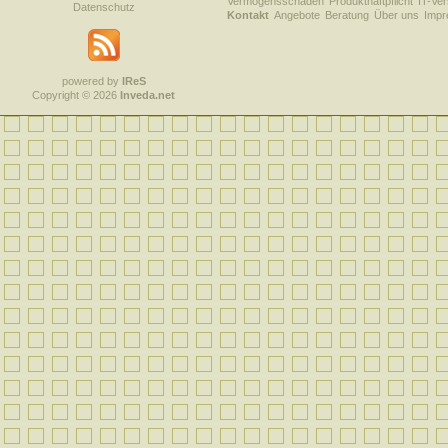
Vermögensschäden
Produkthaftpflicht
IT-Ve
Datenschutz
Kontakt
Angebote
Beratung
Über uns
Imp
powered by
IReS
Copyright © 2026
Inveda.net