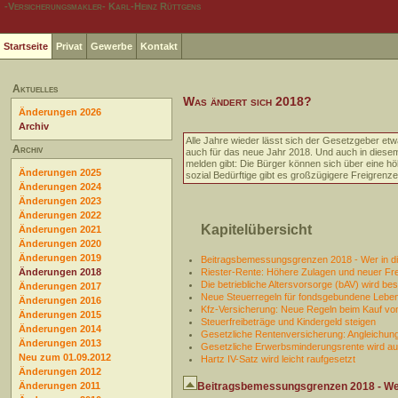
-Versicherungsmakler- Karl-Heinz Rüttgens
Startseite
Privat
Gewerbe
Kontakt
Aktuelles
Was ändert sich 2018?
Änderungen 2026
Archiv
Alle Jahre wieder lässt sich der Gesetzgeber etwa
Archiv
auch für das neue Jahr 2018. Und auch in diesem
melden gibt: Die Bürger können sich über eine höh
Änderungen 2025
sozial Bedürftige gibt es großzügigere Freigrenze
Änderungen 2024
Änderungen 2023
Änderungen 2022
Kapitelübersicht
Änderungen 2021
Änderungen 2020
Änderungen 2019
Beitragsbemessungsgrenzen 2018 - Wer in di
Änderungen 2018
Riester-Rente: Höhere Zulagen und neuer Fre
Die betriebliche Altersvorsorge (bAV) wird be
Änderungen 2017
Neue Steuerregeln für fondsgebundene Lebe
Änderungen 2016
Kfz-Versicherung: Neue Regeln beim Kauf vo
Änderungen 2015
Steuerfreibeträge und Kindergeld steigen
Änderungen 2014
Gesetzliche Rentenversicherung: Angleichung
Änderungen 2013
Gesetzliche Erwerbsminderungsrente wird au
Neu zum 01.09.2012
Hartz IV-Satz wird leicht raufgesetzt
Änderungen 2012
Änderungen 2011
Beitragsbemessungsgrenzen 2018 - Wer