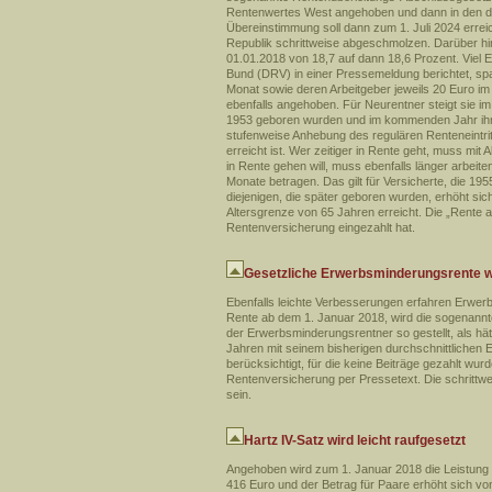
Rentenwertes West angehoben und dann in den da
Übereinstimmung soll dann zum 1. Juli 2024 errei
Republik schrittweise abgeschmolzen. Darüber hi
01.01.2018 von 18,7 auf dann 18,6 Prozent. Viel E
Bund (DRV) in einer Pressemeldung berichtet, sp
Monat sowie deren Arbeitgeber jeweils 20 Euro im Ja
ebenfalls angehoben. Für Neurentner steigt sie i
1953 geboren wurden und im kommenden Jahr ihren
stufenweise Anhebung des regulären Renteneintritt
erreicht ist. Wer zeitiger in Rente geht, muss mi
in Rente gehen will, muss ebenfalls länger arbei
Monate betragen. Das gilt für Versicherte, die 1
diejenigen, die später geboren wurden, erhöht sich
Altersgrenze von 65 Jahren erreicht. Die „Rente 
Rentenversicherung eingezahlt hat.
Gesetzliche Erwerbsminderungsrente w
Ebenfalls leichte Verbesserungen erfahren Erwer
Rente ab dem 1. Januar 2018, wird die sogenannt
der Erwerbsminderungsrentner so gestellt, als hät
Jahren mit seinem bisherigen durchschnittlichen 
berücksichtigt, für die keine Beiträge gezahlt wur
Rentenversicherung per Pressetext. Die schrittw
sein.
Hartz IV-Satz wird leicht raufgesetzt
Angehoben wird zum 1. Januar 2018 die Leistung f
416 Euro und der Betrag für Paare erhöht sich vo