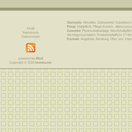
Startseite
Aktuelles
Dokumente
Gästebuch
Privat
Haftpflicht
Pflege,Krankh.
Altersvorso
Inhalt
Gewerbe
Photovoltaikanlage
Berufshaftpflic
Impressum
Vermögensschäden
Produkthaftpflicht
IT-Ve
Datenschutz
Kontakt
Angebote
Beratung
Über uns
Imp
powered by
IReS
Copyright © 2026
Inveda.net