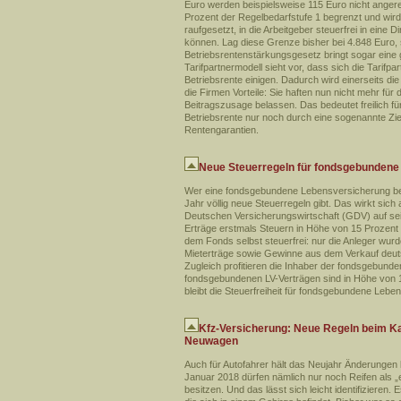
Euro werden beispielsweise 115 Euro nicht angere
Prozent der Regelbedarfstufe 1 begrenzt und wir
raufgesetzt, in die Arbeitgeber steuerfrei in ein
können. Lag diese Grenze bisher bei 4.848 Euro, s
Betriebsrentenstärkungsgesetz bringt sogar eine 
Tarifpartnermodell sieht vor, dass sich die Tarif
Betriebsrente einigen. Dadurch wird einerseits d
die Firmen Vorteile: Sie haften nun nicht mehr für
Beitragszusage belassen. Das bedeutet freilich für
Betriebsrente nur noch durch eine sogenannte Zielre
Rentengarantien.
Neue Steuerregeln für fondsgebunden
Wer eine fondsgebundene Lebensversicherung be
Jahr völlig neue Steuerregeln gibt. Das wirkt si
Deutschen Versicherungswirtschaft (GDV) auf se
Erträge erstmals Steuern in Höhe von 15 Prozen
dem Fonds selbst steuerfrei: nur die Anleger wurd
Mieterträge sowie Gewinne aus dem Verkauf deuts
Zugleich profitieren die Inhaber der fondsgebund
fondsgebundenen LV-Verträgen sind in Höhe von 
bleibt die Steuerfreiheit für fondsgebundene Le
Kfz-Versicherung: Neue Regeln beim Ka
Neuwagen
Auch für Autofahrer hält das Neujahr Änderungen b
Januar 2018 dürfen nämlich nur noch Reifen als „
besitzen. Und das lässt sich leicht identifizieren