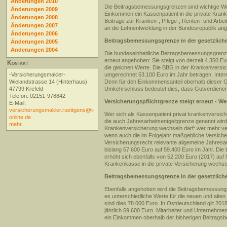
Änderungen 2010
Die Beitragsbemessungsgrenzen sind wichtige Wer
Änderungen 2009
Einkommen ein Kassenpatient in die private Kra
Änderungen 2008
Beiträge zur Kranken-, Pflege-, Renten- und Arb
Änderungen 2007
an die Lohnentwicklung in der Bundesrepublik ang
Änderungen 2006
Beitragsbemessungsgrenze in der gesetzlich
Änderungen 2005
Änderungen 2004
Die bundeseinheitliche Beitragsbemessungsgrenze
erneut angehoben: Sie steigt von derzeit 4.350 Eu
Kontakt
die gleichen Werte. Die BBG in der Krankenversic
-Versicherungsmakler-
umgerechnet 53.100 Euro im Jahr betragen. Interess
Wielandstrasse 14 (Hinterhaus)
Denn für den Einkommensanteil oberhalb dieser Gr
47799 Krefeld
Umkehrschluss bedeutet dies, dass Gutverdiene
Telefon: 02151-978842
Versicherungspflichtgrenze steigt erneut - W
E-Mail:
versicherungsmakler.ruettgens@t-
Wer sich als Kassenpatient privat krankenversicher
online.de
die auch Jahresarbeitsentgeltgrenze genannt wird.
mehr...
Krankenversicherung wechseln darf: wer mehr verd
wenn auch die im Folgejahr maßgebliche Versicher
Versicherungsrecht relevante allgemeine Jahresa
bislang 57.600 Euro auf 59.400 Euro im Jahr. Die
erhöht sich ebenfalls von 52.200 Euro (2017) au
Krankenkasse in die private Versicherung wechseln
Beitragsbemessungsgrenze in der gesetzlich
Ebenfalls angehoben wird die Beitragsbemessungsg
es unterschiedliche Werte für die neuen und alten
sind dies 78.000 Euro. In Ostdeutschland gilt 2
jährlich 69.600 Euro. Mitarbeiter und Unternehme
ein Einkommen oberhalb der bisherigen Beitrags