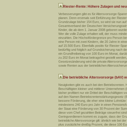
Riester-Rente: Höhere Zulagen und neue
Verbesserungen gibt es für Altersvorsorge-Sparer
planen. Denn erstmals seit Einführung der Rieste
Grundzulage bisher 154 Euro, so wird sie nun auf 
Gesamtverband der Deutschen Versicherungswirtsch
Kinder, die ab dem 1. Januar 2008 geboren wurden
Wer die volle Zulage erhalten will, der muss min
einzahlen. Die Höchstfördergrenze pro Person betr
eine Person mit zwei Kindern, die 20 Jahre in eine
auf 15.500 Euro. Ebenfalls positiv für Riester-Spar
bedürftig und folglich auf Grundsicherung nach d
ein Grundfreibetrag von 100 Euro im Monat, darüb
zu 202 Euro im Monat beitragsfrei gestellt werden,
Gesetzesänderung wird die private Altersvorsorge 
sowie Renten aus der betrieblichen Alterssicherun
Die betriebliche Altersvorsorge (bAV) w
Neuigkeiten gibt es auch bei den Betriebsrenten. 
Beschäftigten kleiner und mittlerer Unternehmen (
bisher profitiert nur ein Drittel der Beschäftigt
auf den Namen Betriebsrentenstärkungsgesetz (
bessere Förderung, die eher eine kleine Lohntüte
mindestens 240 Euro pro Jahr in einen Pensionsfo
der Staat eine Förderung von 30 Prozent der Summ
diese vom Chef gezahlten Beiträge steuerfrei sin
Geringverdienern kommt es zugute, dass der Grun
betriebliche Altersvorsorge gilt: ähnlich wie bei d
plus zusätzliche dreißig Prozent, die diese 100 E