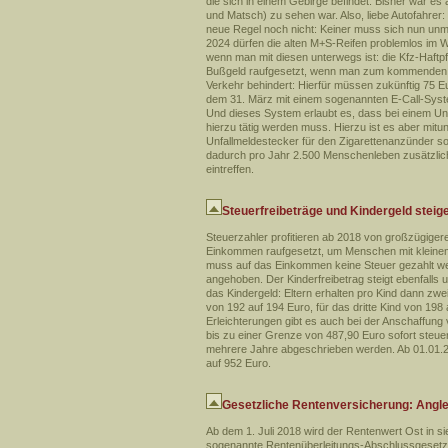
die sich in einem Gebirge befindet. Bisher war 
und Matsch) zu sehen war. Also, liebe Autofahrer
neue Regel noch nicht: Keiner muss sich nun unm
2024 dürfen die alten M+S-Reifen problemlos im W
wenn man mit diesen unterwegs ist: die Kfz-Haftpf
Bußgeld raufgesetzt, wenn man zum kommenden Ja
Verkehr behindert: Hierfür müssen zukünftig 75 
dem 31. März mit einem sogenannten E-Call-Syste
Und dieses System erlaubt es, dass bei einem Unf
hierzu tätig werden muss. Hierzu ist es aber mitu
Unfallmeldestecker für den Zigarettenanzünder s
dadurch pro Jahr 2.500 Menschenleben zusätzlich 
eintreffen.
Steuerfreibeträge und Kindergeld steig
Steuerzahler profitieren ab 2018 von großzügiger
Einkommen raufgesetzt, um Menschen mit kleinem
muss auf das Einkommen keine Steuer gezahlt we
angehoben. Der Kinderfreibetrag steigt ebenfalls 
das Kindergeld: Eltern erhalten pro Kind dann zwe
von 192 auf 194 Euro, für das dritte Kind von 198
Erleichterungen gibt es auch bei der Anschaffung
bis zu einer Grenze von 487,90 Euro sofort steu
mehrere Jahre abgeschrieben werden. Ab 01.01.201
auf 952 Euro.
Gesetzliche Rentenversicherung: Angle
Ab dem 1. Juli 2018 wird der Rentenwert Ost in s
sogenannte Rentenüberleitungs-Abschlussgesetz. 