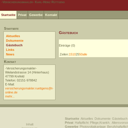
-Versicherungsmakler- Karl-Heinz Rüttgens
Startseite
Privat
Gewerbe
Kontakt
Startseite
Gästebuch
Aktuelles
Dokumente
Gästebuch
Einträge (0)
Links
News
Zeilen:
1
5
10
25
50
alle
Kontakt
-Versicherungsmakler-
Wielandstrasse 14 (Hinterhaus)
47799 Krefeld
Telefon: 02151-978842
E-Mail:
versicherungsmakler.ruettgens@t-
online.de
mehr...
Startseite
Aktuelles
Dokumente
Gästebuch
Privat
Haftpflicht
Pflege,Krankh.
Altersvorso
Inhalt
Gewerbe
Photovoltaikanlage
Berufshaftpflic